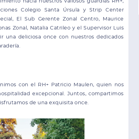
miento hacia nuestros valiosos guardias RH+,
laciones Colegio Santa Úrsula y Strip Center
pecial, El Sub Gerente Zonal Centro, Maurice
as Zonal, Natalia Catrileo y el Supervisor Luis
ir una deliciosa once con nuestros dedicados
radería.
unimos con el RH+ Patricio Maulen, quien nos
hospitalidad excepcional. Juntos, compartimos
sfrutamos de una exquisita once.