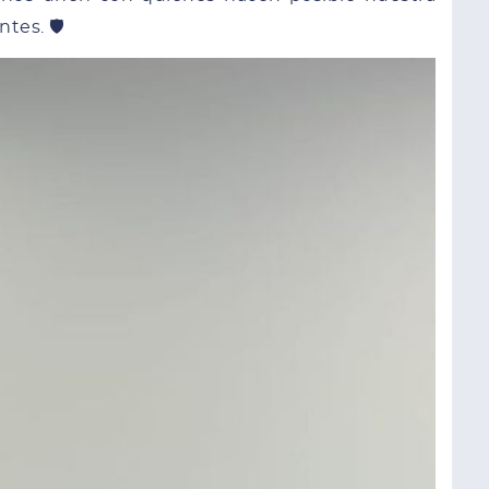
tes. 🛡️