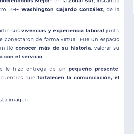
nociéndonos Mejor”
en la
Zonal Sur
, instancia
stro RH+
Washington Gajardo González
, de la
rtió sus
vivencias y experiencia laboral
junto
se conectaron de forma virtual. Fue un espacio
rmitió
conocer más de su historia
, valorar su
 con el servicio
.
e le hizo entrega de un
pequeño presente
,
encuentros que
fortalecen la comunicación, el