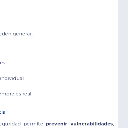
ueden generar:
tes
individual
empre es real
cia
 seguridad permite
prevenir vulnerabilidades
,