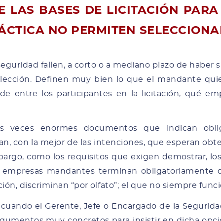
E LAS BASES DE LICITACIÓN PAR
RÁCTICA NO PERMITEN SELECCIONA
eguridad fallen, a corto o a mediano plazo de haber s
selección. Definen muy bien lo que el mandante qui
 de entre los participantes en la licitación, qué 
as veces enormes documentos que indican obli
n, con la mejor de las intenciones, que esperan obten
mbargo, como los requisitos que exigen demostrar, lo
s empresas mandantes terminan obligatoriamente di
tación, discriminan “por olfato”; el que no siempre func
ando el Gerente, Jefe o Encargado de la Segurida
gumentos muy concretos para insistir en dicha opción