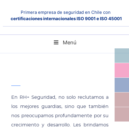
GUARDIAS QUE DAN
Primera empresa de seguridad en Chile con
certificaciones internacionales ISO 9001 e ISO 45001
CONFIANZA
Menú
Guardias que dan confianza
Home
En RH+ Seguridad, no solo reclutamos a
los mejores guardias, sino que también
nos preocupamos profundamente por su
crecimiento y desarrollo. Les brindamos