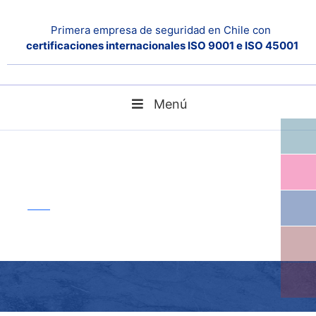
LANDING PAGE
Primera empresa de seguridad en Chile con
certificaciones internacionales ISO 9001 e ISO 45001
SEGURIDAD
Menú
landing page seguridad
Home