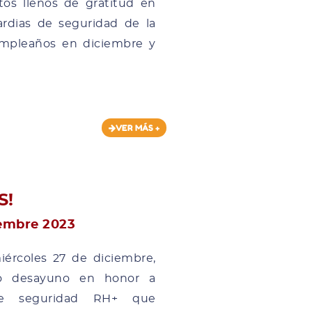
os llenos de gratitud en
rdias de seguridad de la
umpleaños en diciembre y
VER MÁS +
S!
embre 2023
ércoles 27 de diciembre,
o desayuno en honor a
 de seguridad RH+ que